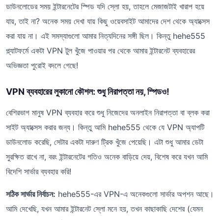
ডাউনলোডের সময় ইন্টারনেটের স্পিড যদি স্লো হয়, তাহলে মেজাজটাই খারাপ হয়ে
যায়, তাই না? অনেক সময় দেখা যায় কিছু ওয়েবসাইট আমাদের দেশ থেকে অ্যাক্সেস
করা যায় না। এই সমস্যাগুলো আমার নিত্যদিনের সঙ্গী ছিল। কিন্তু hehe555
প্ল্যাটফর্মে একটা VPN টুল খুঁজে পাওয়ার পর থেকে আমার ইন্টারনেট ব্যবহারের
অভিজ্ঞতা পুরোই বদলে গেছে!
VPN ব্যবহারের লুকানো কৌশল: শুধু নিরাপত্তা নয়, স্পিডও!
বেশিরভাগ মানুষ VPN ব্যবহার করে শুধু নিজেদের অনলাইন নিরাপত্তা বা ব্লক করা
সাইট অ্যাক্সেস করার জন্য। কিন্তু আমি hehe555 থেকে যে VPN অ্যাপটি
ডাউনলোড করেছি, সেটার একটা দারুণ ট্রিক খুঁজে পেয়েছি। এটা শুধু আমার ডেটা
সুরক্ষিত রাখে না, বরং ইন্টারনেটের গতিও অনেক বাড়িয়ে দেয়, বিশেষ করে যখন আমি
বিদেশি সার্ভার ব্যবহার করি!
সঠিক সার্ভার নির্বাচন:
hehe555-এর VPN-এ অনেকগুলো সার্ভার অপশন আছে।
আমি দেখেছি, যখন আমার ইন্টারনেট স্লো মনে হয়, তখন কাছাকাছি দেশের (যেমন