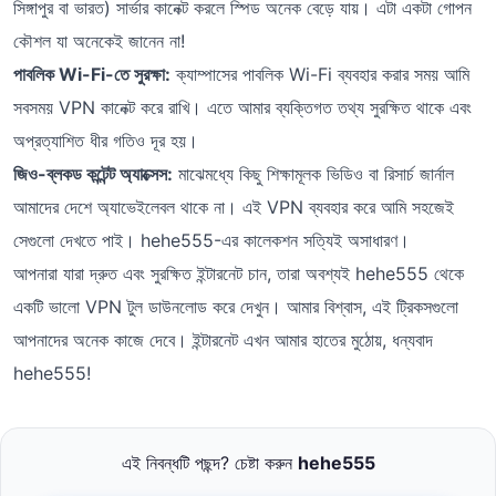
সিঙ্গাপুর বা ভারত) সার্ভার কানেক্ট করলে স্পিড অনেক বেড়ে যায়। এটা একটা গোপন
কৌশল যা অনেকেই জানেন না!
পাবলিক Wi-Fi-তে সুরক্ষা:
ক্যাম্পাসের পাবলিক Wi-Fi ব্যবহার করার সময় আমি
সবসময় VPN কানেক্ট করে রাখি। এতে আমার ব্যক্তিগত তথ্য সুরক্ষিত থাকে এবং
অপ্রত্যাশিত ধীর গতিও দূর হয়।
জিও-ব্লকড কন্টেন্ট অ্যাক্সেস:
মাঝেমধ্যে কিছু শিক্ষামূলক ভিডিও বা রিসার্চ জার্নাল
আমাদের দেশে অ্যাভেইলেবল থাকে না। এই VPN ব্যবহার করে আমি সহজেই
সেগুলো দেখতে পাই। hehe555-এর কালেকশন সত্যিই অসাধারণ।
আপনারা যারা দ্রুত এবং সুরক্ষিত ইন্টারনেট চান, তারা অবশ্যই hehe555 থেকে
একটি ভালো VPN টুল ডাউনলোড করে দেখুন। আমার বিশ্বাস, এই ট্রিকসগুলো
আপনাদের অনেক কাজে দেবে। ইন্টারনেট এখন আমার হাতের মুঠোয়, ধন্যবাদ
hehe555!
এই নিবন্ধটি পছন্দ? চেষ্টা করুন
hehe555