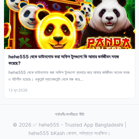
hehe555 থেকে ডাউনলোড করা অফিস টুলগুলো কি আমার কর্মজীবন সহজ
করেছে?
hehe555 থেকে ডাউনলোড করা অফিস টুলগুলো ব্যবহার করে আমার কর্মজীবন অনেক সহজ
ও গতিশীল হয়েছে। ডকুমেন্ট ম্যানেজমেন্ট থেকে শুরু করে...
13 জুন 2026
শর্তাবলী
গোপনীয়তা নীতি
© 2026 ✅ hehe555 - Trusted App Bangladeshi |
hehe555 bKash বোনাস. সর্বস্বত্ব সংরক্ষিত।