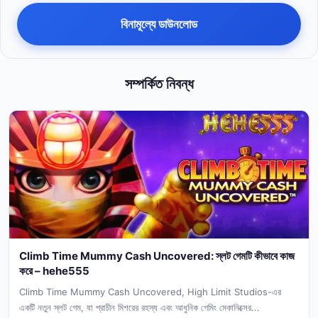
বিনামূল্যে ডাউনলোড
সম্পর্কিত নিবন্ধ
Climb Time Mummy Cash Uncovered: স্লট গেমটি কীভাবে কাজ
করে – hehe555
Climb Time Mummy Cash Uncovered, High Limit Studios-এর
একটি নতুন স্লট গেম, যা প্রাচীন মিশরের রহস্য এবং আধুনিক গেমিং মেকানিক্সের...